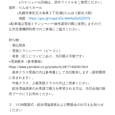
※スケジュール詳細は、添付ファイルをご参照ください。
場所：りんゆうホール
（札幌市東区北９条東２丁目(株)りんゆう観光３階）
地図
https://goo.gl/maps/jGxn9wHqQtyKjZ5Y8
※駐車場は雪崩トランシーバー操作講習の際に使用しますので、
公共交通機関利用でのご来場にご協力ください。
持ち物：
・筆記用具
・雪崩トランシーバー（ビーコン）
・昼食（近くにコンビニあり。当日購入可能です）
※雪崩教本（参考書籍）
https://www.yamakei.co.jp/products/2817140230.html
基本クラス受講の方は参考書として当日配布します（講習費用
に含まれます）。
中級クラス、上級実践クラスの方はご持参ください。
総合理論講座のみ受講で購入を希望される方は、当日会場の販
売ブースにてお求めください。
２．11/24開講式・総合理論講座および懇親会の出欠をお知らせ
ください