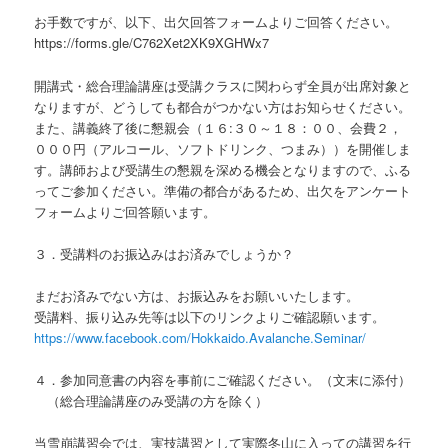
お手数ですが、以下、出欠回答フォームよりご回答ください。
https://forms.gle/C762Xet2XK9XGHWx7
開講式・総合理論講座は受講クラスに関わらず全員が出席対象と
なりますが、どうしても都合がつかない方はお知らせください。
また、講義終了後に懇親会（１６:３０～１８：００、会費２，
０００円（アルコール、ソフトドリンク、つまみ））を開催しま
す。講師および受講生の懇親を深める機会となりますので、ふる
ってご参加ください。準備の都合があるため、出欠をアンケート
フォームよりご回答願います。
３．受講料のお振込みはお済みでしょうか？
まだお済みでない方は、お振込みをお願いいたします。
受講料、振り込み先等は以下のリンクよりご確認願います。
https://www.facebook.com/Hokkaido.Avalanche.Seminar/
４．参加同意書の内容を事前にご確認ください。（文末に添付）
（総合理論講座のみ受講の方を除く）
当雪崩講習会では、実技講習として実際冬山に入っての講習を行