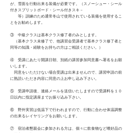
が、雪面を行動出来る装備が必要です。（スノーシュー・シール
付きスプリットボード・シール付きスキ－
等）訓練のため通常冬山で使用されている装備を使用するこ
とをお勧めします。
③ 中級クラスは基本クラス修了者のみとします。
（基本クラス未修了で、他講習会受講者で基本クラス修了者と
同等の知識・経験をお持ちの方はご相談ください。）
④ 受講にあたり開講日朝、別紙の講習参加同意書へ署名をお願
いします。
同意をいただけない場合受講は出来ませんので、講習申請の前
に熟読いただき内容に同意の上お申し込み下さい。
⑤ 受講申請後、連絡メールを送信いたしますので受講料を１０
日以内に指定講座までお振り込み下さい。
⑥ 野外実習は低温下で行われますので、行動に合わせ体温調整
の出来るレイヤリングをお願いします。
⑦ 宿泊者懇親会に参加される方は、個々に飲食物など嗜好品の