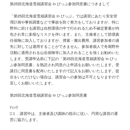
第25回北海道雪崩講習会 in ぴっぷ参加同意書につきまして
「第25回北海道雪崩講習会 in ぴっぷ」では講習にあたり安全管
理計画や事前調査などで事故を防ぐ努力をしておりますが、特に
野外に於ける講習は自然環境の中で行われるため不確定要素が内
包され常に多様なリスクを伴います。また、主催者として賠償責
任保険に加入しておりますが、捜索・搬出費用、講習参加者の過
失に対しては適用することができません。参加者個人で冬期野外
活動に適用される山岳保険等に加入されることを強くお勧めいた
します。受講申込前に下記の「第25回北海道雪崩講習会 in ぴっ
ぷ参加同意書」を熟読され同意の上申請をお願いいたします。受
講日に同意書を配布いたしますので記入をお願いいたします。提
出をいただけない場合は、講習会への参加は不可となりますので
宜しくお願いいたします。
第25回北海道雪崩講習会 in ぴっぷ参加同意書
ﾁｪｯｸ
□１．講習中は、主催者及び講師の指示に従い、円滑な講習の運
営に協力します。