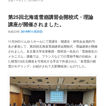
月別アーカイブ:
2019年11月
ン
テ
第25回北海道雪崩講習会開校式・理論
テ
ン
講座が開催されました。
ン
ツ
投稿日時:
2019年11月25日
ツ
へ
11月24日りんゆうホールにて受講生・聴講生・研究会会員約70
名が参加して、第25回北海道雪崩講習会開校式・理論講座が開催
へ
移
されました。名古屋大学名誉教授・西村浩一先生の「雪崩発生の
メカニズム」講義では、フランスなどでの雪崩予報の仕組み、ま
移
動
た積雪の3次元構造を可視化する手法で作成された「各雪質の積
雪のモデリング」が紹介されて大変興味深いものでした。
動