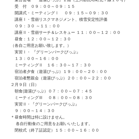
受 付 ０９：００～０９：１５
開講式・ミーティングⅠ ０９：１５～０９：３０
講座Ⅰ・雪崩リスクマネジメント、積雪安定性評価
０９：３０ ～１１：００
講座Ⅱ・雪崩サーチ＆レスキュー １１：００～１２：００
昼食：１２：００～１２：３０
（各自ご用意お願い致します。）
実習Ⅰ・ 『グリーンパークぴっぷ』
１３：００～１６：００
ミーティングⅡ １６：３０～１７：３０
宿泊者夕食（遊湯ぴっぷ）１９：００～２０：００
宿泊者懇親会（遊湯ぴっぷ）２０：００～２２：００
２月９日（日）
朝食(遊湯ぴっぷ）０７：００～０７：４５
ミーティングⅢ ０８：００～０８：３０
実習Ⅱ・『グリーンパークぴっぷ』
９：００～１４：３０
＊昼食時間は特に設けません。
各自行動食のご用意をお願いいたします。
閉校式（終了証認定）１５：００～１６：００