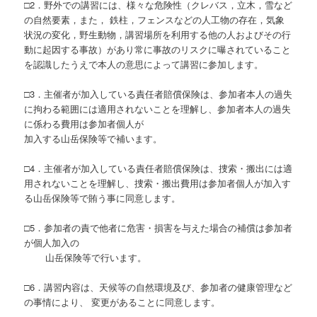
□2．野外での講習には、様々な危険性（クレバス，立木，雪など
の自然要素，また， 鉄柱，フェンスなどの人工物の存在，気象
状況の変化，野生動物，講習場所を利用する他の人およびその行
動に起因する事故）があり常に事故のリスクに曝されていること
を認識したうえで本人の意思によって講習に参加します。
□3．主催者が加入している責任者賠償保険は、参加者本人の過失
に拘わる範囲には適用されないことを理解し、参加者本人の過失
に係わる費用は参加者個人が
加入する山岳保険等で補います。
□4．主催者が加入している責任者賠償保険は、捜索・搬出には適
用されないことを理解し、捜索・搬出費用は参加者個人が加入す
る山岳保険等で賄う事に同意します。
□5．参加者の責で他者に危害・損害を与えた場合の補償は参加者
が個人加入の
山岳保険等で行います。
□6．講習内容は、天候等の自然環境及び、参加者の健康管理など
の事情により、 変更があることに同意します。