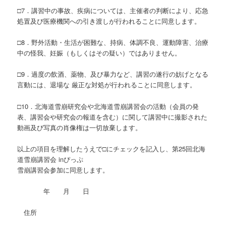
□7．講習中の事故、疾病については、主催者の判断により、応急
処置及び医療機関への引き渡しが行われることに同意します。
□8．野外活動・生活が困難な、持病、体調不良、運動障害、治療
中の怪我、妊娠（もしくはその疑い）ではありません。
□9．過度の飲酒、薬物、及び暴力など、講習の遂行の妨げとなる
言動には、退場な 厳正な対処が行われることに同意します。
□10．北海道雪崩研究会や北海道雪崩講習会の活動（会員の発
表、講習会や研究会の報道を含む）に関して講習中に撮影された
動画及び写真の肖像権は一切放棄します。
以上の項目を理解したうえで□にチェックを記入し、第25回北海
道雪崩講習会 inぴっぷ
雪崩講習会参加に同意します。
年 月 日
住所