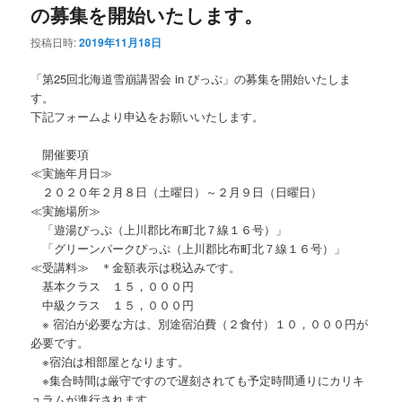
の募集を開始いたします。
投稿日時:
2019年11月18日
「第25回北海道雪崩講習会 in ぴっぷ」の募集を開始いたしま
す。
下記フォームより申込をお願いいたします。
開催要項
≪実施年月日≫
２０２０年２月８日（土曜日）～２月９日（日曜日）
≪実施場所≫
「遊湯ぴっぷ（上川郡比布町北７線１６号）」
「グリーンパークぴっぷ（上川郡比布町北７線１６号）」
≪受講料≫ ＊金額表示は税込みです。
基本クラス １５，０００円
中級クラス １５，０００円
※ 宿泊が必要な方は、別途宿泊費（２食付）１０，０００円が
必要です。
※宿泊は相部屋となります。
※集合時間は厳守ですので遅刻されても予定時間通りにカリキ
ュラムが進行されます。