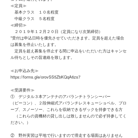
≪定員≫
基本クラス １０名程度
中級クラス ５名程度
≪締切≫
２０１９年１２月２０日（定員になり次第締切）
*受付は申込日時を優先させていただきます。定員を超えた場合
は募集を停止いたします。
定員を超え募集を停止する間に申込をいただいた方はキャンセ
ル待ちとしその旨連絡を致します。
≪お申込み先≫
https://forms.gle/orovSS5ZbKQqA6zs7
≪受講要件≫
① デジタル３本アンテナのアバランチトランシーバー
（ビーコン）、２段伸縮式アバランチレスキューショベル、プロ
ーブ、スノーソー、これらを収納できるザックを持参できる方
（これらの資機材の貸し出しは致しませんので必ず持参してく
ださい。）
② 野外実習は平地で行いますので滑走する場面はありません