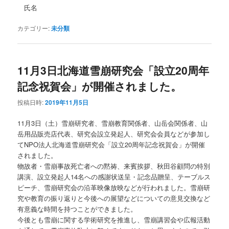
氏名
カテゴリー:
未分類
11月3日北海道雪崩研究会「設立20周年
記念祝賀会」が開催されました。
投稿日時:
2019年11月5日
11月3日（土）雪崩研究者、雪崩教育関係者、山岳会関係者、山
岳用品販売店代表、研究会設立発起人、研究会会員などが参加し
てNPO法人北海道雪崩研究会「設立20周年記念祝賀会」が開催
されました。
物故者・雪崩事故死亡者への黙祷、来賓挨拶、秋田谷顧問の特別
講演、設立発起人14名への感謝状送呈・記念品贈呈、テーブルス
ピーチ、雪崩研究会の沿革映像放映などが行われました。雪崩研
究や教育の振り返りと今後への展望などについての意見交換など
有意義な時間を持つことができました。
今後とも雪崩に関する学術研究を推進し、雪崩講習会や広報活動