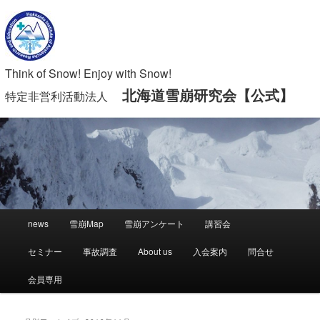
Think of Snow! Enjoy with Snow!
北海道雪崩研究会【公式】
特定非営利活動法人
メ
news
雪崩Map
雪崩アンケート
講習会
メ
サ
イ
ン
セミナー
事故調査
About us
入会案内
問合せ
イ
ブ
メ
ニ
会員専用
ン
コ
ュ
ー
コ
ン