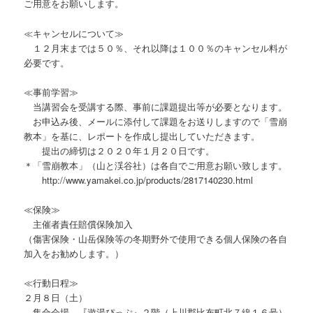
ご用意をお願いします。
≪キャンセルについて≫
１２月末までは５０％、それ以降は１００％のキャンセル料が
必要です。
≪事前学習≫
当講習会を受講する際、事前に課題提出等が必要となります。
お申込み後、メールに添付して課題をお送りしますので「雪崩
教本」を基に、レポートを作成し提出していただきます。
提出の締切は２０２０年１月２０日です。
＊「雪崩教本」（山と渓谷社）は各自でご用意お願い致します。
http://www.yamakei.co.jp/products/2817140230.html
≪保険≫
主催者責任賠償保険加入
（傷害保険・山岳保険等の冬期野外で使用できる個人保険の各自
加入をお勧めします。）
≪行動日程≫
２月８日（土）
集合会場 『遊湯ぴっぷ』２階（上川郡比布町北７線１６号）