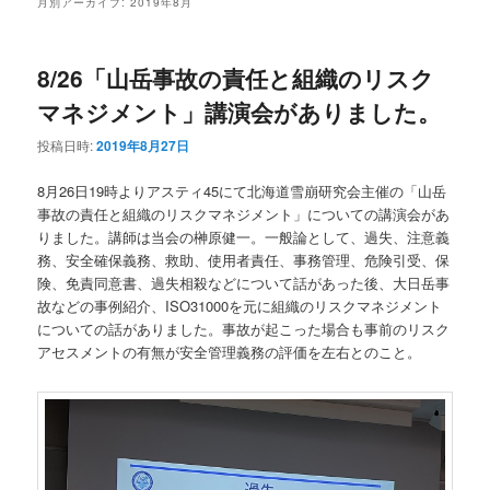
月別アーカイブ:
2019年8月
ン
テ
8/26「山岳事故の責任と組織のリスク
テ
ン
マネジメント」講演会がありました。
ン
ツ
投稿日時:
2019年8月27日
ツ
へ
8月26日19時よりアスティ45にて北海道雪崩研究会主催の「山岳
事故の責任と組織のリスクマネジメント」についての講演会があ
へ
移
りました。講師は当会の榊原健一。一般論として、過失、注意義
務、安全確保義務、救助、使用者責任、事務管理、危険引受、保
移
動
険、免責同意書、過失相殺などについて話があった後、大日岳事
故などの事例紹介、ISO31000を元に組織のリスクマネジメント
動
についての話がありました。事故が起こった場合も事前のリスク
アセスメントの有無が安全管理義務の評価を左右とのこと。