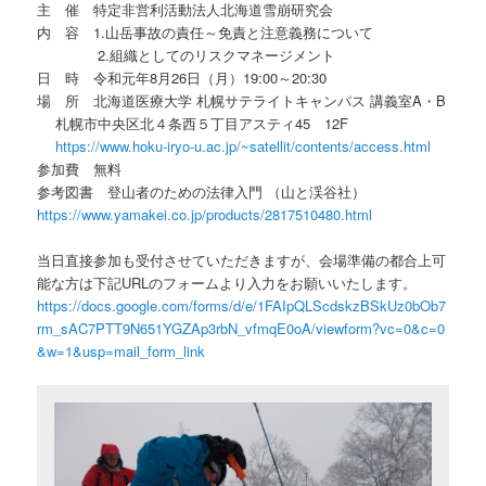
主 催 特定非営利活動法人北海道雪崩研究会
内 容 1.山岳事故の責任～免責と注意義務について
2.組織としてのリスクマネージメント
日 時 令和元年8月26日（月）19:00～20:30
場 所 北海道医療大学 札幌サテライトキャンパス 講義室A・B
札幌市中央区北４条西５丁目アスティ45 12F
https://www.hoku-iryo-u.ac.jp/~satellit/contents/access.html
参加費 無料
参考図書 登山者のための法律入門 （山と渓谷社）
https://www.yamakei.co.jp/products/2817510480.html
当日直接参加も受付させていただきますが、会場準備の都合上可
能な方は下記URLのフォームより入力をお願いいたします。
https://docs.google.com/forms/d/e/1FAIpQLScdskzBSkUz0bOb7
rm_sAC7PTT9N651YGZAp3rbN_vfmqE0oA/viewform?vc=0&c=0
&w=1&usp=mail_form_link