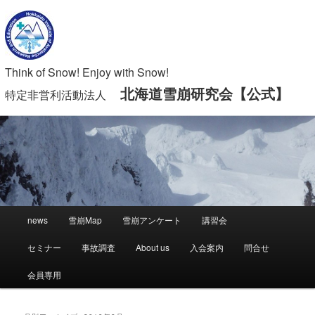
Think of Snow! Enjoy with Snow!
北海道雪崩研究会【公式】
特定非営利活動法人
メ
news
雪崩Map
雪崩アンケート
講習会
メ
サ
イ
ン
セミナー
事故調査
About us
入会案内
問合せ
イ
ブ
メ
ニ
会員専用
ン
コ
ュ
ー
コ
ン