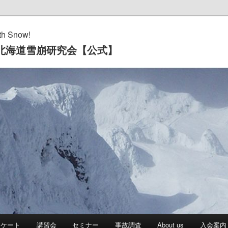
th Snow!
海道雪崩研究会【公式】
ンケート
講習会
セミナー
事故調査
About us
入会案内