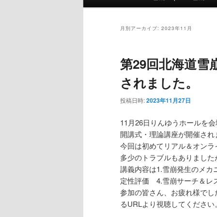
イ
ン
イ
ブ
メ
月別アーカイブ:
2023年11月
ニ
ン
コ
ュ
第29回北海道雪
ー
コ
ン
されました。
ン
テ
投稿日時:
2023年11月27日
テ
ン
11月26日りんゆうホールを
開講式・理論講座が開催され
ン
ツ
今回は初めてリアル＆オンラ
多少のトラブルもありました
ツ
へ
講義内容は1.雪崩発生のメカ
定性評価 4.雪崩サーチ＆レ
へ
移
参加の皆さん、お疲れ様でし
るURLより視聴してください
移
動