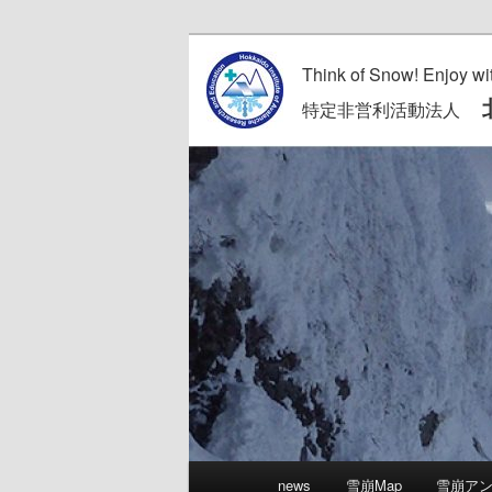
Think of Snow! Enjoy wi
北
特定非営利活動法人
メ
news
雪崩Map
雪崩ア
メ
サ