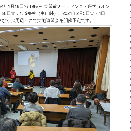
4年1月18日㈭ 19時～ 実習前ミーティング・座学（オン
・28日㈰：1.道央校（中山峠）、2024年2月3日㈯・4日
ークぴっぷ周辺）にて実地講習会を開催予定です。