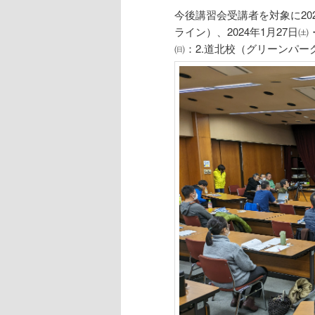
今後講習会受講者を対象に202
動
ライン）、2024年1月27日㈯
㈰：2.道北校（グリーンパ