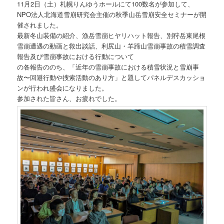
11月2日（土）札幌りんゆうホールにて100数名が参加して、
NPO法人北海道雪崩研究会主催の秋季山岳雪崩安全セミナーが開
催されました。
最新冬山装備の紹介、漁岳雪崩ヒヤリハット報告、別狩岳東尾根
雪崩遭遇の動画と救出談話、利尻山・羊蹄山雪崩事故の積雪調査
報告及び雪崩事故における行動について
の各報告ののち、「近年の雪崩事故における積雪状況と雪崩事
故〜回避行動や捜索活動のあり方」と題してパネルデスカッショ
ンが行われ盛会になりました。
参加された皆さん、お疲れでした。