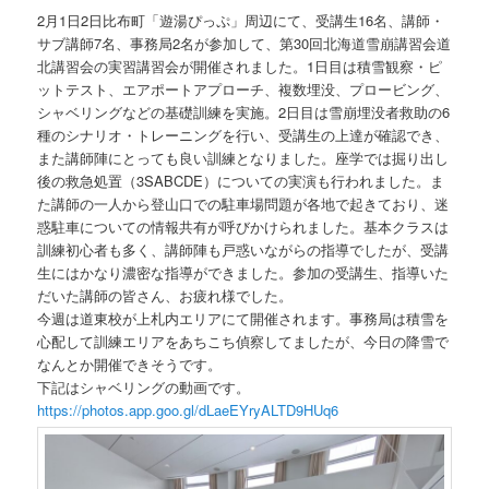
2月1日2日比布町「遊湯ぴっぷ」周辺にて、受講生16名、講師・
サブ講師7名、事務局2名が参加して、第30回北海道雪崩講習会道
北講習会の実習講習会が開催されました。1日目は積雪観察・ピ
ットテスト、エアポートアプローチ、複数埋没、プロービング、
シャベリングなどの基礎訓練を実施。2日目は雪崩埋没者救助の6
種のシナリオ・トレーニングを行い、受講生の上達が確認でき、
また講師陣にとっても良い訓練となりました。座学では掘り出し
後の救急処置（3SABCDE）についての実演も行われました。ま
た講師の一人から登山口での駐車場問題が各地で起きており、迷
惑駐車についての情報共有が呼びかけられました。基本クラスは
訓練初心者も多く、講師陣も戸惑いながらの指導でしたが、受講
生にはかなり濃密な指導ができました。参加の受講生、指導いた
だいた講師の皆さん、お疲れ様でした。
今週は道東校が上札内エリアにて開催されます。事務局は積雪を
心配して訓練エリアをあちこち偵察してましたが、今日の降雪で
なんとか開催できそうです。
下記はシャベリングの動画です。
https://photos.app.goo.gl/dLaeEYryALTD9HUq6