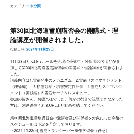
カテゴリー:
未分類
第30回北海道雪崩講習会の開講式・理
論講座が開催されました。
投稿日時:
2024年11月25日
11月23日りんゆうホールを会場に受講生・関係者50名ほどが参
加して第30回北海道雪崩講習会の開講式・理論講座が開催されま
した。
講義内容は1.雪崩発生のメカニズム 2.雪崩リスクマネジメント
（理論編） 3.積雪観察・積雪安定性評価 4.雪崩リスクマネジ
メント（実践編）5.雪崩サーチ＆レスキュー。
参加の皆さん、お疲れ様でした。何かの都合で視聴できなかった
方は、別途送信されるURLより動画視聴してください。
第30回北海道雪崩講習会の受講者及び関係者を対象にした今後の
スケジュールは下記を予定しております。
・2024.12.22(日)雪崩トランシーバー操作学習会（任意）