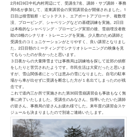
2月8日9日中札内村周辺にて、受講生7名、講師・サブ講師・事務
局5名が参加して、道東講習会の実習講習会が開催されました。1
日目は積雪観察・ピットテスト、エアポートアプローチ、複数埋
没、プロービング、シャベリングなどの基礎訓練を実施。2日目
は本格的なシャベリング・プロービング実習の後、雪崩埋没者救
助の3種のシナリオ・トレーニングを実施。少人数のため講師と
受講生のコミュニケーションがとりやすく、良い講習となりまし
た。2日目朝のミーティングでシナリオトレーニングの映像を見
てもらったのが良かったと思います。
３日夜からの大量降雪までは事務局は訓練地を探して近郊の偵察
をしたりと苦労されたようです。市民生活は大変だったと思いま
すが、雪山関係者にとっては恵みの雪になりました。自宅の駐車
場から車が出せずに受講を断念した方が１名出てしまったのが残
念です。
これで道内三か所で実施された第30回雪崩講習会も事故もなく無
事に終了いたしました。受講生のみなさん、指導いただいた講師
の皆さん、事務局の皆さんお疲れ様でした。来年度の講習会スケ
ジュールも決まりましたので別途ご連絡いたします。