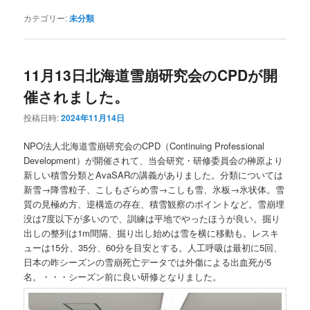
カテゴリー:
未分類
11月13日北海道雪崩研究会のCPDが開
催されました。
投稿日時:
2024年11月14日
NPO法人北海道雪崩研究会のCPD（Continuing Professional
Development）が開催されて、当会研究・研修委員会の榊原より
新しい積雪分類とAvaSARの講義がありました。分類については
新雪→降雪粒子、こしもざらめ雪→こしも雪、氷板→氷状体。雪
質の見極め方、逆構造の存在、積雪観察のポイントなど。雪崩埋
没は7度以下が多いので、訓練は平地でやったほうが良い。掘り
出しの整列は1m間隔、掘り出し始めは雪を横に移動も。レスキ
ューは15分、35分、60分を目安とする。人工呼吸は最初に5回、
日本の昨シーズンの雪崩死亡データでは外傷による出血死が5
名。・・・シーズン前に良い研修となりました。