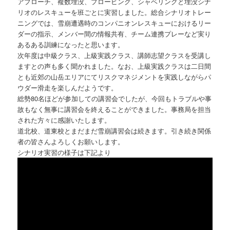
アプローチ、複数埋没、プロービング、シャベリングと埋没シナ
リオのレスキューを班ごとに実習しました。総合シナリオトレー
ニングでは、雪崩遭遇時のコンパニオンレスキューにおけるリー
ダーの指示、メンバー間の情報共有、チーム連携プレーなど実り
あるある訓練になったと思います。
次年度は中級クラス、上級実践クラス、講師志望クラスを受講し
ますとの声も多く聞かれました。なお、上級実践クラスは二日間
とも近郊の山岳エリアにてリスクマネジメントを実践しながらパ
ウダー滑走を楽しんだようです。
総勢80名ほどが参加しての講習会でしたが、今回もトラブルや事
故もなく無事に講習会を終えることができました。事務局を担当
された方々に感謝いたします。
道北校、道東校とまだまだ雪崩講習会は続きます。引き続き関係
者の皆さんよろしくお願いします。
シナリオ実習の様子は下記より