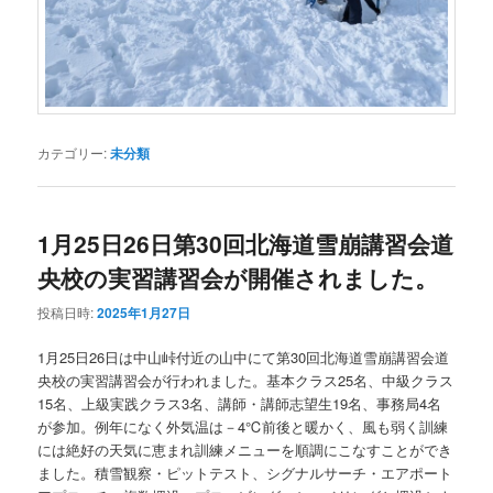
カテゴリー:
未分類
1月25日26日第30回北海道雪崩講習会道
央校の実習講習会が開催されました。
投稿日時:
2025年1月27日
1月25日26日は中山峠付近の山中にて第30回北海道雪崩講習会道
央校の実習講習会が行われました。基本クラス25名、中級クラス
15名、上級実践クラス3名、講師・講師志望生19名、事務局4名
が参加。例年になく外気温は－4℃前後と暖かく、風も弱く訓練
には絶好の天気に恵まれ訓練メニューを順調にこなすことができ
ました。積雪観察・ピットテスト、シグナルサーチ・エアポート