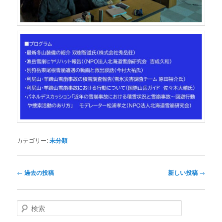
カテゴリー:
未分類
投
←
過去の投稿
新しい投稿
→
稿
ナ
ビ
検
ゲ
索