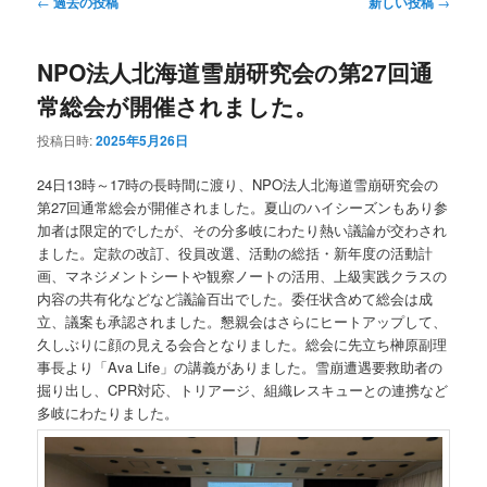
←
過去の投稿
新しい投稿
→
稿
ン
テ
ナ
NPO法人北海道雪崩研究会の第27回通
ビ
テ
ン
ゲ
常総会が開催されました。
ー
ン
ツ
シ
投稿日時:
2025年5月26日
ョ
ツ
へ
ン
24日13時～17時の長時間に渡り、NPO法人北海道雪崩研究会の
第27回通常総会が開催されました。夏山のハイシーズンもあり参
へ
移
加者は限定的でしたが、その分多岐にわたり熱い議論が交わされ
ました。定款の改訂、役員改選、活動の総括・新年度の活動計
画、マネジメントシートや観察ノートの活用、上級実践クラスの
移
動
内容の共有化などなど議論百出でした。委任状含めて総会は成
立、議案も承認されました。懇親会はさらにヒートアップして、
動
久しぶりに顔の見える会合となりました。総会に先立ち榊原副理
事長より「Ava Life」の講義がありました。雪崩遭遇要救助者の
掘り出し、CPR対応、トリアージ、組織レスキューとの連携など
多岐にわたりました。