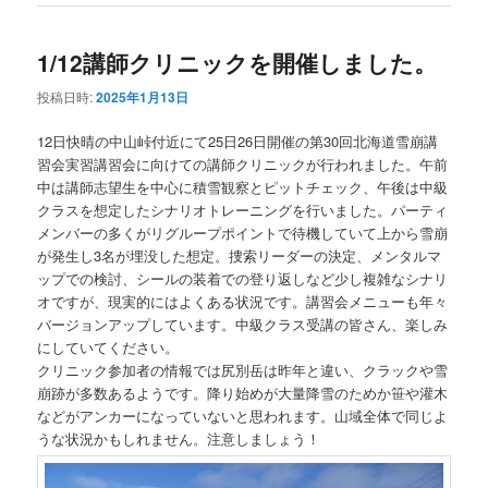
1/12講師クリニックを開催しました。
投稿日時:
2025年1月13日
12日快晴の中山峠付近にて25日26日開催の第30回北海道雪崩講
習会実習講習会に向けての講師クリニックが行われました。午前
中は講師志望生を中心に積雪観察とピットチェック、午後は中級
クラスを想定したシナリオトレーニングを行いました。パーティ
メンバーの多くがリグループポイントで待機していて上から雪崩
が発生し3名が埋没した想定。捜索リーダーの決定、メンタルマ
ップでの検討、シールの装着での登り返しなど少し複雑なシナリ
オですが、現実的にはよくある状況です。講習会メニューも年々
バージョンアップしています。中級クラス受講の皆さん、楽しみ
にしていてください。
クリニック参加者の情報では尻別岳は昨年と違い、クラックや雪
崩跡が多数あるようです。降り始めが大量降雪のためか笹や灌木
などがアンカーになっていないと思われます。山域全体で同じよ
うな状況かもしれません。注意しましょう！