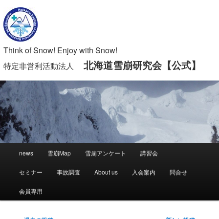
Think of Snow! Enjoy with Snow!
北海道雪崩研究会【公式】
特定非営利活動法人
メ
news
雪崩Map
雪崩アンケート
講習会
メ
サ
イ
ン
セミナー
事故調査
About us
入会案内
問合せ
イ
ブ
メ
ニ
会員専用
ン
コ
ュ
ー
コ
ン
投