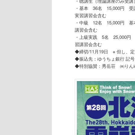
・聴講生（理論講座のみ受講）3
・基本 36名 15,000
実習講習会含む
・中級 12名 15,000
講習会含む
・上級実践 5名 25,00
習講習会含む
◆締切/11月19日 ※ 但し
◆振込先：ゆうちょ銀行 記号19
◆特別協賛：秀岳荘 ㈱りん