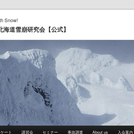
th Snow!
海道雪崩研究会【公式】
ンケート
講習会
セミナー
事故調査
About us
入会案内