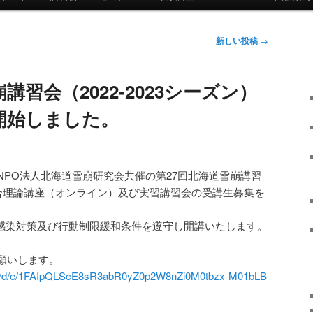
新しい投稿
→
講習会（2022-2023シーズン）
開始しました。
NPO法人北海道雪崩研究会共催の第27回北海道雪崩講習
ン）総合理論講座（オンライン）及び実習講習会の受講生募集を
る感染対策及び行動制限緩和条件を遵守し開講いたします。
願いします。
rms/d/e/1FAIpQLScE8sR3abR0yZ0p2W8nZi0M0tbzx-M01bLB