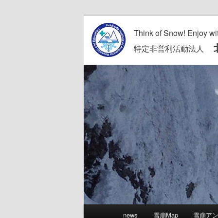
Think of Snow! Enjoy wi
北
特定非営利活動法人
メ
news
雪崩Map
雪崩ア
メ
サ