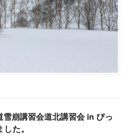
道雪崩講習会道北講習会 in ぴっ
ました。