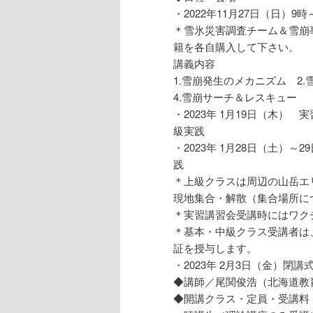
・2022年11月27日（日）
動
＊雪氷災害調査チーム＆雪崩事
籍を各自購入して下さい。
講義内容
1.雪崩発生のメカニズム 2
4.雪崩サーチ＆レスキュー
・2023年 1月19日（木
級実践
・2023年 1月28日（土）
践
＊上級クラスは周辺の山岳エ
現地集合・解散（集合場所に
＊実習講習会受講時にはワク
＊基本・中級クラス受講者は
証を授与します。
・2023年 2月3日（金）閉
◆講師／尾関俊浩（北海道教
◆開講クラス・定員・受講料