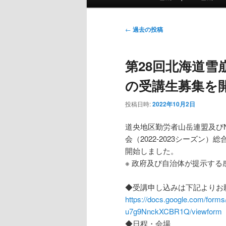
イ
ン
イ
ブ
メ
投
←
過去の投稿
ニ
稿
ン
コ
ュ
ナ
第28回北海道雪崩
ー
ビ
コ
ン
ゲ
の受講生募集を
ー
ン
テ
シ
投稿日時:
2022年10月2日
ョ
テ
ン
ン
道央地区勤労者山岳連盟及び
会（2022-2023シーズ
ン
ツ
開始しました。
※ 政府及び自治体が提示す
ツ
へ
◆受講申し込みは下記よりお
へ
移
https://docs.google.com/fo
u7g9NnckXCBR1Q/viewform
移
動
◆日程・会場