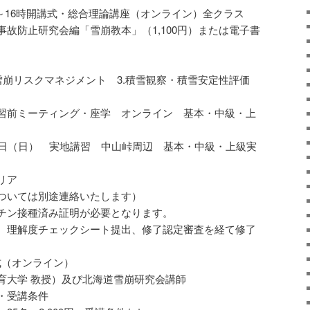
9時～16時開講式・総合理論講座（オンライン）全クラス
故防止研究会編「雪崩教本」（1,100円）または電子書
.雪崩リスクマネジメント 3.積雪観察・積雪安定性評価
） 実習前ミーティング・座学 オンライン 基本・中級・上
～29日（日） 実地講習 中山峠周辺 基本・中級・上級実
リア
ついては別途連絡いたします）
チン接種済み証明が必要となります。
、理解度チェックシート提出、修了認定審査を経て修了
講式（オンライン）
育大学 教授）及び北海道雪崩研究会講師
・受講条件